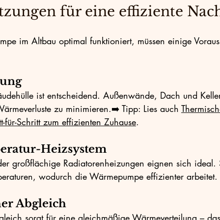
tzungen für eine effiziente Na
e im Altbau optimal funktioniert, müssen einige Voraus
ung
dehülle ist entscheidend. Außenwände, Dach und Kellerd
 Wärmeverluste zu minimieren.➡️ Tipp: Lies auch 
Thermisch
t-für-Schritt zum effizienten Zuhause
.
eratur-Heizsystem
r großflächige Radiatorenheizungen eignen sich ideal. 
peraturen, wodurch die Wärmepumpe effizienter arbeitet.
er Abgleich
gleich sorgt für eine gleichmäßige Wärmeverteilung – das