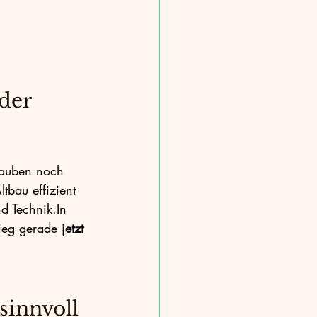
bauphysik
CO2-Reduktion
der 
lauben noch 
tbau effizient 
nd 
Technik.In
ieg gerade 
jetzt
innvoll 