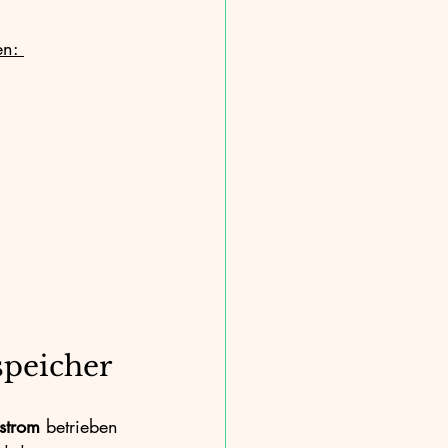
n: 
speicher
strom
 betrieben 