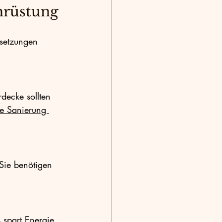
chrüstung
setzungen 
ecke sollten 
e Sanierung 
Sie benötigen 
 spart Energie 