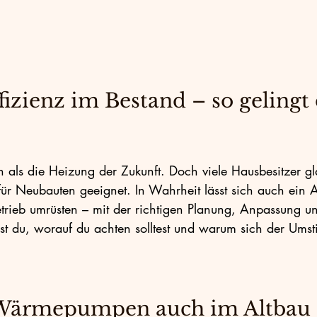
en
Energie & Technik
Smart Home
Energielösungen
₂-Reduktion
Sanierung
ffizienz im Bestand – so gelingt 
als die Heizung der Zukunft. Doch viele Hausbesitzer g
für Neubauten geeignet. In Wahrheit lässt sich auch ein Al
ieb umrüsten – mit der richtigen Planung, Anpassung u
rst du, worauf du achten solltest und warum sich der Umst
ärmepumpen auch im Altbau s