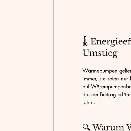
E-Mobilität
Nachhaltiges Wohn
Baustoffe
Klimaschutz
CO
🌡️ Energiee
Umstieg
Wärmepumpen gelten 
immer, sie seien nur 
auf Wärmepumpenbetr
diesem Beitrag erfäh
lohnt.
🔍 Warum W