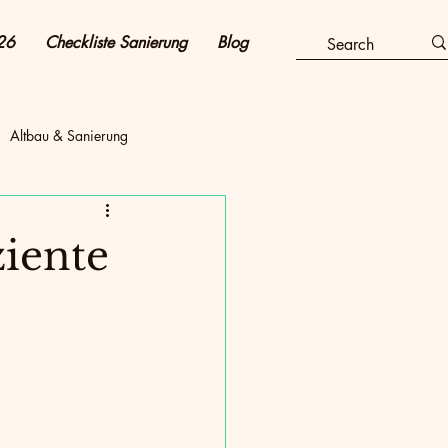
26
Checkliste Sanierung
Blog
Altbau & Sanierung
tovoltaik & Strom
iente
Energie sparen
Wärmepumpe & Haustechnik