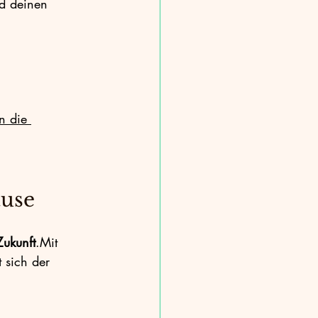
nd deinen 
n die 
ause
Zukunft
.Mit
 sich der 