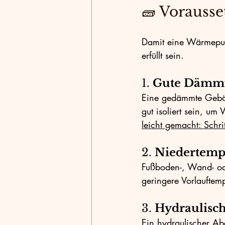
🧱 Vorausse
Damit eine Wärmepump
erfüllt sein.
1. 
Gute Dämm
Eine gedämmte Gebäu
gut isoliert sein, um
leicht gemacht: Schrit
2. 
Niedertemp
Fußboden-, Wand- ode
geringere Vorlauftem
3. 
Hydraulisch
Ein hydraulischer Ab