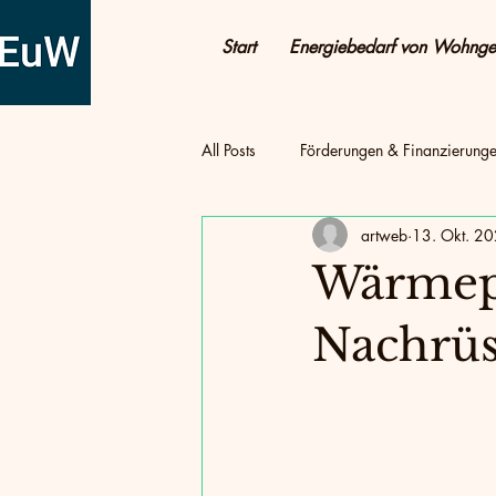
Start
Energiebedarf von Wohng
All Posts
Förderungen & Finanzierung
artweb
13. Okt. 2
Tipps & Praxis
Wärmepumpe
Wärmepu
Energie sparen & Kosten senken
Nachrüs
Energieeffizienz
Energie & Woh