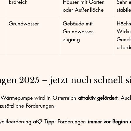
Erdreich
Häuser mit Garten 
Sehr e
oder Außenfläche
stabil
Grundwasser
Gebäude mit 
Höchs
Grundwasser-
Wirku
zugang
Geneh
erford
gen 2025 – jetzt noch schnell s
e Wärmepumpe wird in Österreich 
attraktiv gefördert
. Auch
zusätzliche Förderungen.
eltfoerderung.at
📋 
Tipp:
 Förderungen 
immer vor Beginn 