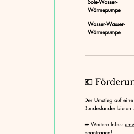
Sole-Wasser-
Wärmepumpe
Wasser-Wasser-
Wärmepumpe
💶 Förderun
Der Umstieg auf ein
Bundesländer bieten 
➡️ Weitere Infos: 
umw
beantragen!