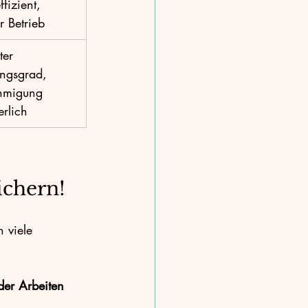
ffizient, 
er Betrieb
ter 
ngsgrad, 
migung 
erlich
ichern!
 viele 
der Arbeiten