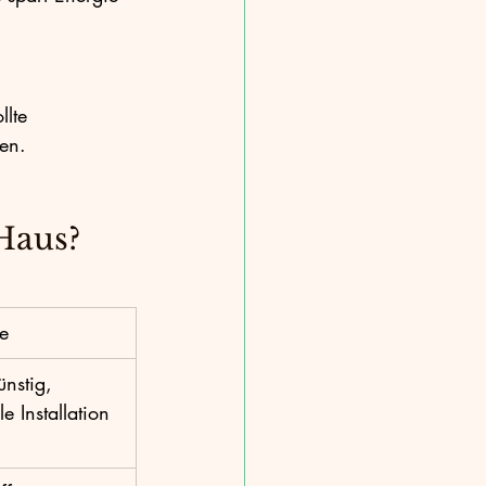
lte 
en.
Haus?
le
ünstig, 
le Installation