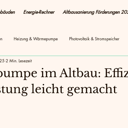
ebäuden
Energie-Rechner
Altbausanierung Förderungen 20
en
Heizung & Wärmepumpe
Photovoltaik & Stromspeicher
025
2 Min. Lesezeit
energetisch Sanieren
Energie sparen & Kosten senken
Pho
mpe im Altbau: Effiz
Altbau & Sanierung
Photovoltaik & Strom
Energie sparen
tung leicht gemacht
nen + Sanierung
Heizung & Energieeffizienz
Sanierung