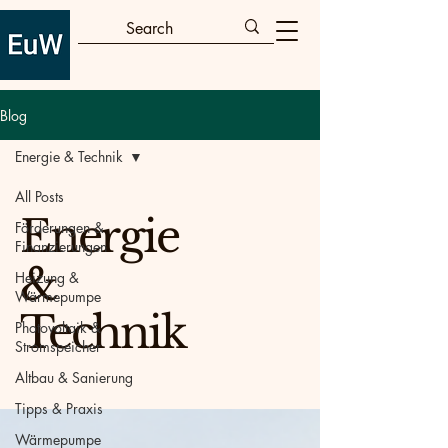
Blog
Energie & Technik
All Posts
Energie
Förderungen &
Finanzierungen
&
Heizung &
Wärmepumpe
Technik
Photovoltaik &
Stromspeicher
Altbau & Sanierung
Tipps & Praxis
Wärmepumpe