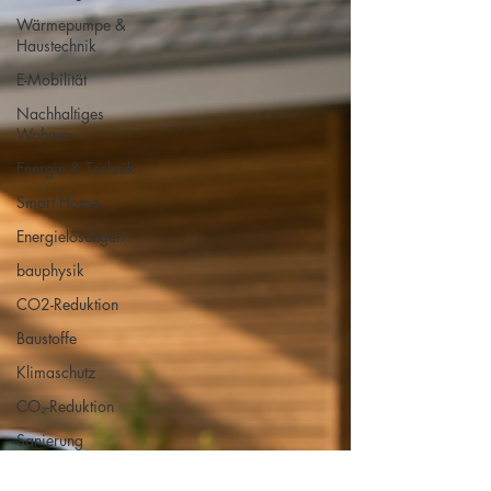
Wärmepumpe &
Haustechnik
E-Mobilität
Nachhaltiges
Wohnen
Energie & Technik
Smart Home
Energielösungen
bauphysik
CO2-Reduktion
Baustoffe
Klimaschutz
CO₂-Reduktion
Sanierung
Nachhaltigkeit