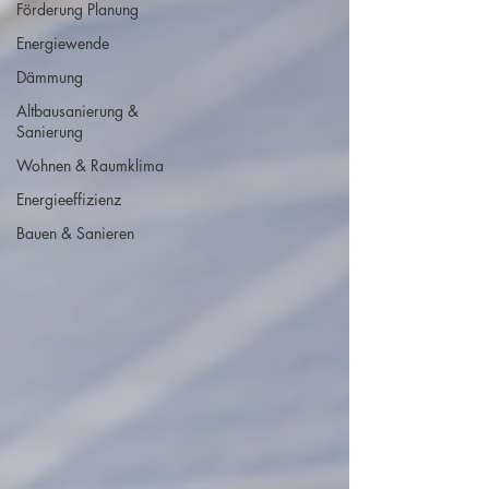
Förderung Planung
Energiewende
Dämmung
Altbausanierung &
Sanierung
Wohnen & Raumklima
Energieeffizienz
Bauen & Sanieren