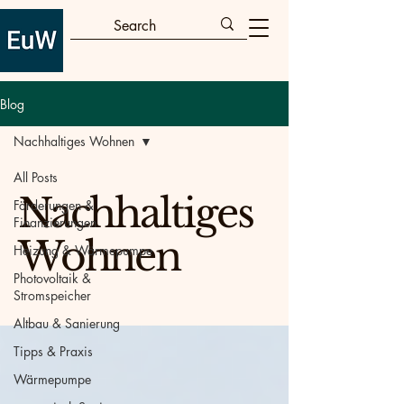
Blog
Nachhaltiges Wohnen
All Posts
Nachhaltiges
Förderungen &
Finanzierungen
Wohnen
Heizung & Wärmepumpe
Photovoltaik &
Stromspeicher
Altbau & Sanierung
Tipps & Praxis
Wärmepumpe