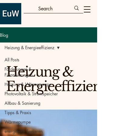
Blog
Heizung & Energieeffizienz
All Posts
Heizung &
Förderungen &
Finanzierungen
Energieeffizienz
Heizung & Wärmepumpe
Photovoltaik & Stromspeicher
Altbau & Sanierung
Tipps & Praxis
Wärmepumpe
energetisch Sanieren