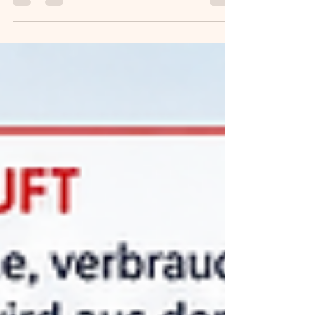
Artikel zeigen wir die 7 häufigsten Probleme bei
Dämmung, Wärmepumpe, Fenstertausch und
Förderungen und erklären, wie Eigentümer
kostspielige Fehlentscheidungen vermeiden können.