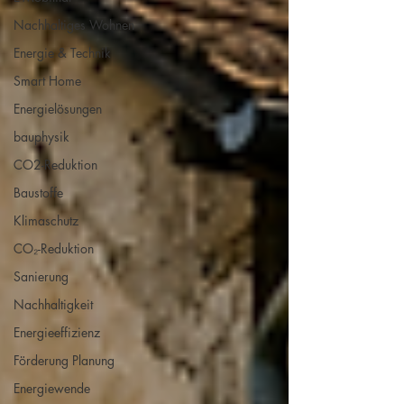
Nachhaltiges Wohnen
Energie & Technik
Smart Home
Energielösungen
bauphysik
CO2-Reduktion
Baustoffe
Klimaschutz
CO₂-Reduktion
Sanierung
Nachhaltigkeit
Energieeffizienz
Förderung Planung
Energiewende