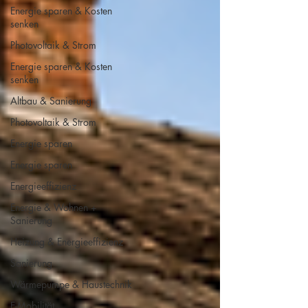
Energie sparen & Kosten
senken
Photovoltaik & Strom
Energie sparen & Kosten
senken
Altbau & Sanierung
Photovoltaik & Strom
Energie sparen
Energie sparen
Energieeffizienz
Energie & Wohnen +
Sanierung
Heizung & Energieeffizienz
Sanierung
Wärmepumpe & Haustechnik
E-Mobilität