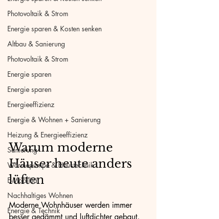
Photovoltaik & Strom
Energie sparen & Kosten senken
Altbau & Sanierung
Photovoltaik & Strom
Energie sparen
Energie sparen
Energieeffizienz
Energie & Wohnen + Sanierung
Heizung & Energieeffizienz
Warum moderne 
Sanierung
Häuser heute anders 
Wärmepumpe & Haustechnik
lüften
E-Mobilität
Nachhaltiges Wohnen
Moderne Wohnhäuser werden immer 
Energie & Technik
besser gedämmt und luftdichter gebaut. 