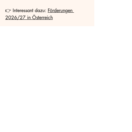
👉 Interessant dazu: 
Förderungen 
2026/27 in Österreich
Häufige Fragen zur 
KWL
Muss man bei einer KWL 
noch Fenster öffnen?
Nein. Natürlich können Fenster weiterhin 
geöffnet werden, notwendig ist das im 
Normalbetrieb jedoch meist nicht mehr.
Verbraucht eine 
Wohnraumlüftung viel 
Strom?