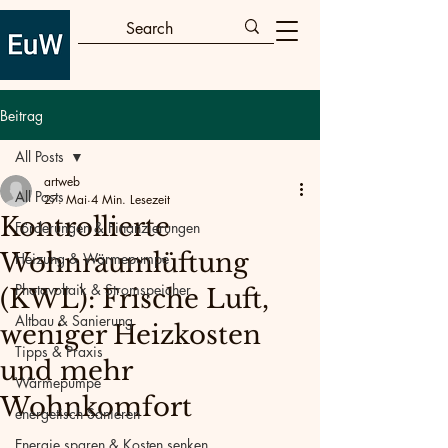
Beitrag
All Posts
artweb
All Posts
27. Mai
4 Min. Lesezeit
Kontrollierte
Förderungen & Finanzierungen
Wohnraumlüftung
Heizung & Wärmepumpe
Photovoltaik & Stromspeicher
(KWL): Frische Luft,
Altbau & Sanierung
weniger Heizkosten
Tipps & Praxis
und mehr
Wärmepumpe
Wohnkomfort
energetisch Sanieren
Energie sparen & Kosten senken