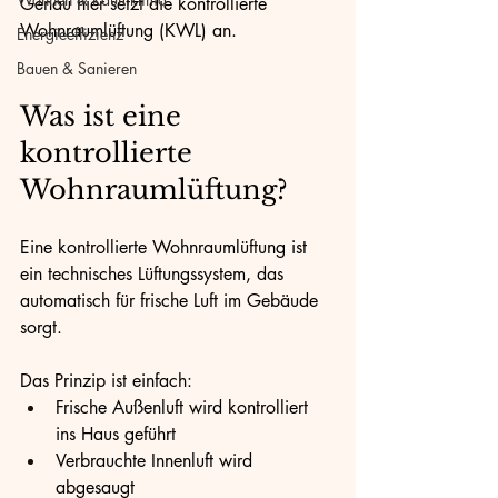
Genau hier setzt die kontrollierte 
Wohnraumlüftung (KWL) an.
Energieeffizienz
Bauen & Sanieren
Was ist eine 
kontrollierte 
Wohnraumlüftung?
Eine kontrollierte Wohnraumlüftung ist 
ein technisches Lüftungssystem, das 
automatisch für frische Luft im Gebäude 
sorgt.
Das Prinzip ist einfach:
Frische Außenluft wird kontrolliert 
ins Haus geführt
Verbrauchte Innenluft wird 
abgesaugt