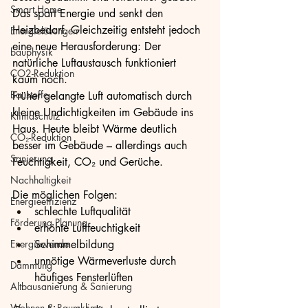
Smart Home
Das spart Energie und senkt den 
Heizbedarf. Gleichzeitig entsteht jedoch 
Energielösungen
eine neue Herausforderung: Der 
bauphysik
natürliche Luftaustausch funktioniert 
CO2-Reduktion
kaum noch.
Baustoffe
Früher gelangte Luft automatisch durch 
kleine Undichtigkeiten im Gebäude ins 
Klimaschutz
Haus. Heute bleibt Wärme deutlich 
CO₂-Reduktion
besser im Gebäude – allerdings auch 
Sanierung
Feuchtigkeit, CO₂ und Gerüche.
Nachhaltigkeit
Die möglichen Folgen:
Energieeffizienz
schlechte Luftqualität
Förderung Planung
erhöhte Luftfeuchtigkeit
Energiewende
Schimmelbildung
unnötige Wärmeverluste durch 
Dämmung
häufiges Fensterlüften
Altbausanierung & Sanierung
Wohnen & Raumklima