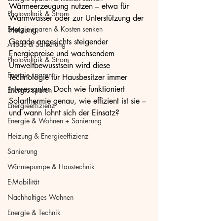
Wärmeerzeugung nutzen – etwa für 
Photovoltaik & Strom
Warmwasser oder zur Unterstützung der 
Energie sparen & Kosten senken
Heizung.
Gerade angesichts steigender 
Altbau & Sanierung
Energiepreise und wachsendem 
Photovoltaik & Strom
Umweltbewusstsein wird diese 
Energie sparen
Technologie für Hausbesitzer immer 
interessanter. Doch wie funktioniert 
Energie sparen
Solarthermie genau, wie effizient ist sie – 
Energieeffizienz
und wann lohnt sich der Einsatz?
Energie & Wohnen + Sanierung
Heizung & Energieeffizienz
Sanierung
Wärmepumpe & Haustechnik
E-Mobilität
Nachhaltiges Wohnen
Energie & Technik