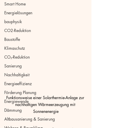
Smart Home
Energielösungen
bauphysik
CO2-Reduktion
Baustoffe
Klimaschutz
CO₂-Reduktion
Sanierung
Nachhaltigkeit
Energieeffizienz
Förderung Planung
Funktionsweise einer Solarthermie-Anlage zur 
Energiewende
nachhaltigen Wärmeerzeugung mit 
Dämmung
Sonnenenergie
Altbausanierung & Sanierung
Wohnen & Raumklima