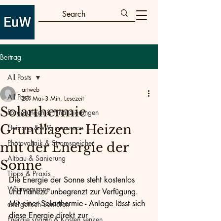
Beitrag
All Posts
artweb
All Posts
20. Mai
3 Min. Lesezeit
Solarthermie
Förderungen & Finanzierungen
Grundlagen: Heizen
Heizung & Wärmepumpe
Photovoltaik & Stromspeicher
mit der Energie der
Altbau & Sanierung
Sonne
Tipps & Praxis
Die Energie der Sonne steht kostenlos 
Wärmepumpe
und nahezu unbegrenzt zur Verfügung. 
Mit einer Solarthermie - Anlage lässt sich 
energetisch Sanieren
diese Energie direkt zur 
Energie sparen & Kosten senken