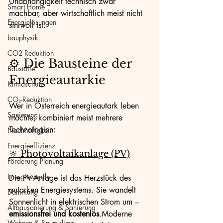
Unabhängigkeit technisch zwar 
Smart Home
machbar, aber wirtschaftlich meist nicht 
Energielösungen
sinnvoll ist.
bauphysik
CO2-Reduktion
⚙️ Die Bausteine der 
Baustoffe
Energieautarkie
Klimaschutz
CO₂-Reduktion
Wer in Österreich energieautark leben 
Sanierung
möchte, kombiniert meist mehrere 
Technologien:
Nachhaltigkeit
Energieeffizienz
🔆 Photovoltaikanlage (PV)
Förderung Planung
Energiewende
Die PV-Anlage ist das Herzstück des 
autarken Energiesystems. Sie wandelt 
Dämmung
Sonnenlicht in elektrischen Strom um – 
Altbausanierung & Sanierung
emissionsfrei und kostenlos
.Moderne 
Wohnen & Raumklima