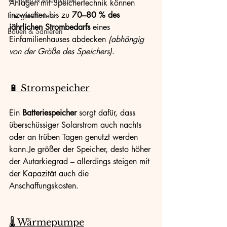
Anlagen mit Speichertechnik können 
inzwischen bis zu 
70–80 % des 
Energieeffizienz
jährlichen Strombedarfs
 eines 
Bauen & Sanieren
Einfamilienhauses abdecken 
(abhängig 
von der Größe des Speichers)
.
🔋 Stromspeicher
Ein 
Batteriespeicher
 sorgt dafür, dass 
überschüssiger Solarstrom auch nachts 
oder an trüben Tagen genutzt werden 
kann.Je größer der Speicher, desto höher 
der Autarkiegrad – allerdings steigen mit 
der Kapazität auch die 
Anschaffungskosten.
🌡️ Wärmepumpe