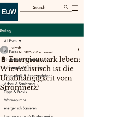
Beitrag
All Posts
artweb
All Posts
28. Okt. 2025
2 Min. Lesezeit
🔋 Energieautark leben:
Förderungen & Finanzierungen
Wie realistisch ist die
Heizung & Wärmepumpe
Photovoltaik & Stromspeicher
Unabhängigkeit vom
Altbau & Sanierung
Stromnetz?
Tipps & Praxis
Wärmepumpe
energetisch Sanieren
Energie sparen & Kosten senken