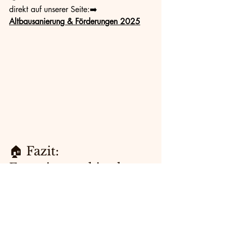
direkt auf unserer Seite:➡️ 
Altbausanierung & Förderungen 2025
🏠 Fazit: 
Energieautarkie als 
Ziel mit Zukunft
Die komplette Unabhängigkeit vom 
Stromnetz bleibt ein Ideal – doch 