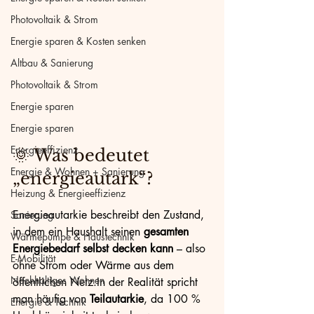
Photovoltaik & Strom
Energie sparen & Kosten senken
Altbau & Sanierung
Photovoltaik & Strom
Energie sparen
Energie sparen
Energieeffizienz
🌞 Was bedeutet 
Energie & Wohnen + Sanierung
„energieautark“?
Heizung & Energieeffizienz
Energieautarkie beschreibt den Zustand, 
Sanierung
in dem ein Haushalt seinen 
gesamten 
Wärmepumpe & Haustechnik
Energiebedarf selbst decken kann
 – also 
E-Mobilität
ohne Strom oder Wärme aus dem 
Nachhaltiges Wohnen
öffentlichen 
Netz.In
 der Realität spricht 
man häufig von 
Teilautarkie
, da 100 % 
Energie & Technik