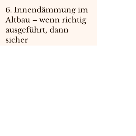
6. Innendämmung im 
Altbau – wenn richtig 
ausgeführt, dann 
sicher
Viele denken, Innendämmung verursacht 
Schimmel. Falsch – 
schlecht ausgeführte
Innendämmung verursacht Schimmel.
Moderne Systeme (Holzfaser, 
Mineralschaum, Kalziumsilikat) sind:
kapillaraktiv
diffusionsoffen
feuchtigkeitsregulierend
schimmelsicher
Mehr Infos im großen Dämmguide: ➡️ 