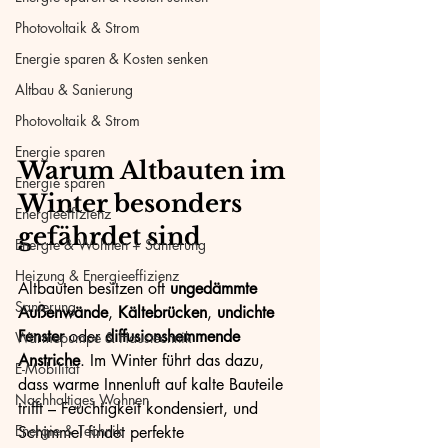
Photovoltaik & Strom
Energie sparen & Kosten senken
Altbau & Sanierung
Photovoltaik & Strom
Energie sparen
Warum Altbauten im 
Energie sparen
Winter besonders 
Energieeffizienz
gefährdet sind
Energie & Wohnen + Sanierung
Heizung & Energieeffizienz
Altbauten besitzen oft 
ungedämmte 
Sanierung
Außenwände
, 
Kältebrücken
, 
undichte 
Fenster
 oder 
diffusionshemmende 
Wärmepumpe & Haustechnik
Anstriche
. Im Winter führt das dazu, 
E-Mobilität
dass warme Innenluft auf kalte Bauteile 
Nachhaltiges Wohnen
trifft – Feuchtigkeit kondensiert, und 
Energie & Technik
Schimmel findet perfekte 