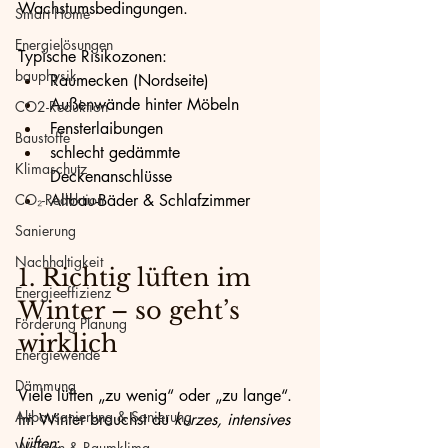
Wachstumsbedingungen.
Smart Home
Energielösungen
Typische Risikozonen:
bauphysik
Raumecken (Nordseite)
Außenwände hinter Möbeln
CO2-Reduktion
Fensterlaibungen
Baustoffe
schlecht gedämmte 
Klimaschutz
Deckenanschlüsse
CO₂-Reduktion
Altbau-Bäder & Schlafzimmer
Sanierung
Nachhaltigkeit
1. Richtig lüften im 
Energieeffizienz
Winter – so geht’s 
Förderung Planung
wirklich
Energiewende
Dämmung
Viele lüften „zu wenig“ oder „zu lange“. 
Altbausanierung & Sanierung
Im Winter brauchst du 
kurzes, intensives 
Lüften
:
Wohnen & Raumklima