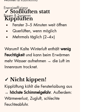
Energieeffizienz
✓ Stoßlüften statt 
Bauen & Sanieren
Kipplüften
Fenster 3–5 Minuten weit öffnen
Querlüften, wenn möglich
Mehrmals täglich (2–4×)
Warum? Kalte Winterluft enthält 
wenig 
Feuchtigkeit
 und kann beim Erwärmen 
mehr Wasser aufnehmen → die Luft im 
Innenraum trocknet.
✓ Nicht kippen!
Kipplüftung kühlt die Fensterlaibung aus 
→ 
höchste Schimmelgefahr
. Außerdem: 
Wärmeverlust, Zugluft, schlechte 
Feuchteabfuhr.