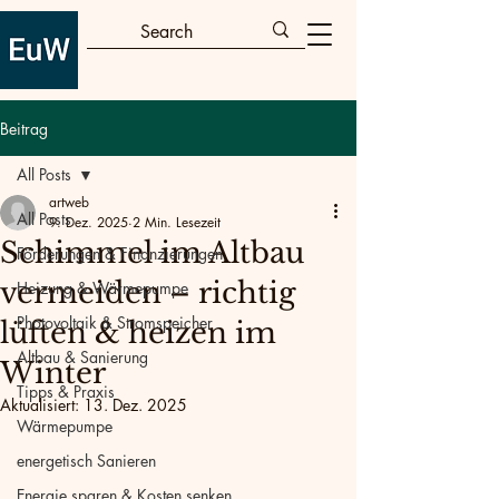
Beitrag
All Posts
artweb
All Posts
9. Dez. 2025
2 Min. Lesezeit
Schimmel im Altbau
Förderungen & Finanzierungen
vermeiden – richtig
Heizung & Wärmepumpe
Photovoltaik & Stromspeicher
lüften & heizen im
Altbau & Sanierung
Winter
Tipps & Praxis
Aktualisiert:
13. Dez. 2025
Wärmepumpe
energetisch Sanieren
Energie sparen & Kosten senken