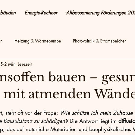
ebäuden
Energie-Rechner
Altbausanierung Förderungen 20
en
Heizung & Wärmepumpe
Photovoltaik & Stromspeicher
25
2 Min. Lesezeit
energetisch Sanieren
Energie sparen & Kosten senken
Pho
onsoffen bauen – gesu
Altbau & Sanierung
Photovoltaik & Strom
Energie sparen
 mit atmenden Wänd
, steht oft vor der Frage: 
Wie schütze ich mein Zuhause 
nen + Sanierung
Heizung & Energieeffizienz
Sanierung
ie Bausubstanz zu schädigen? 
Die Antwort liegt im 
diffusi
p, das auf natürliche Materialien und bauphysikalisches V