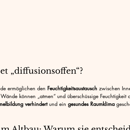
en
Energie & Technik
Smart Home
Energielösungen
₂-Reduktion
Sanierung
t „diffusionsoffen“?
nde ermöglichen den 
Feuchtigkeitsaustausch
 zwischen Inn
: Wände können „atmen“ und überschüssige Feuchtigkeit 
elbildung verhindert
 und ein 
gesundes Raumklima
 gesch
im Altbau: Warum sie entscheid