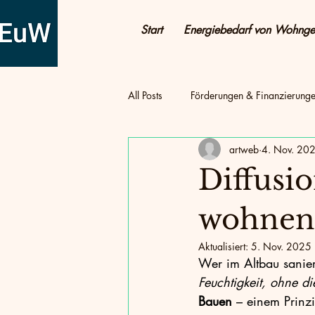
Start
Energiebedarf von Wohng
All Posts
Förderungen & Finanzierung
artweb
4. Nov. 20
Tipps & Praxis
Wärmepumpe
Diffusi
Energie sparen & Kosten senken
wohnen
Aktualisiert:
5. Nov. 2025
Wer im Altbau saniert
Energieeffizienz
Energie & Woh
Feuchtigkeit, ohne d
Bauen
 – einem Prinzi