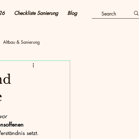
26
Checkliste Sanierung
Blog
Altbau & Sanierung
tovoltaik & Strom
nd
Energie sparen
e
vor 
Wärmepumpe & Haustechnik
onsoffenen 
erständnis setzt.