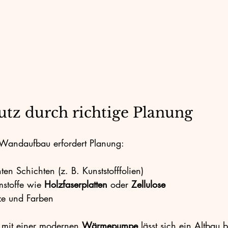
utz durch richtige Planung
r Wandaufbau erfordert Planung:
en Schichten (z. B. Kunststofffolien)
stoffe wie 
Holzfaserplatten
 oder 
Zellulose
ze und Farben
 mit einer modernen 
Wärmepumpe
 lässt sich ein Altbau 