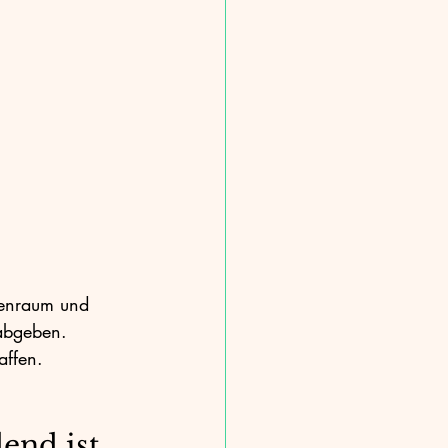
bauphysik
CO2-Reduktion
enraum und 
abgeben. 
affen.
end ist