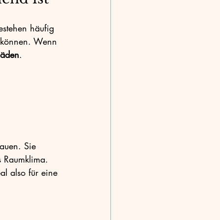
stehen häufig 
n können. Wenn 
häden
.
auen. Sie 
s Raumklima. 
al also für eine 