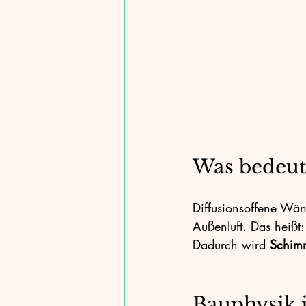
E-Mobilität
Nachhaltiges Wohn
Baustoffe
Klimaschutz
CO
Was bedeute
Diffusionsoffene Wä
Außenluft. Das heißt
Dadurch wird 
Schimm
Bauphysik 