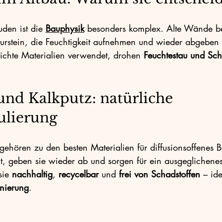
den ist die 
Bauphysik
 besonders komplex. Alte Wände be
turstein, die Feuchtigkeit aufnehmen und wieder abgebe
chte Materialien verwendet, drohen 
Feuchtestau und Sc
nd Kalkputz: natürliche 
ulierung
gehören zu den besten Materialien für diffusionsoffenes B
it, geben sie wieder ab und sorgen für ein ausgeglichene
sie 
nachhaltig
, 
recycelbar
 und 
frei von Schadstoffen
 – ide
nierung
.