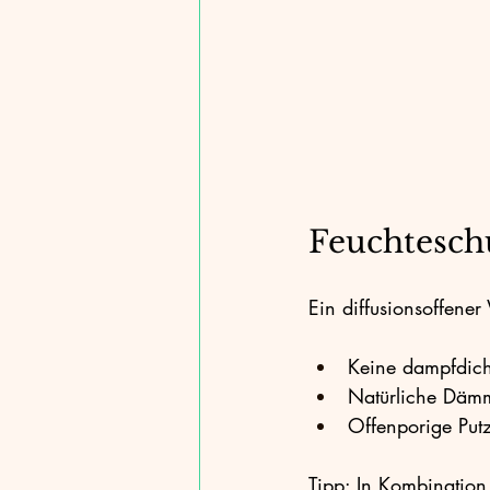
Feuchtesch
Ein diffusionsoffene
Keine dampfdicht
Natürliche Dämm
Offenporige Put
Tipp: In Kombination