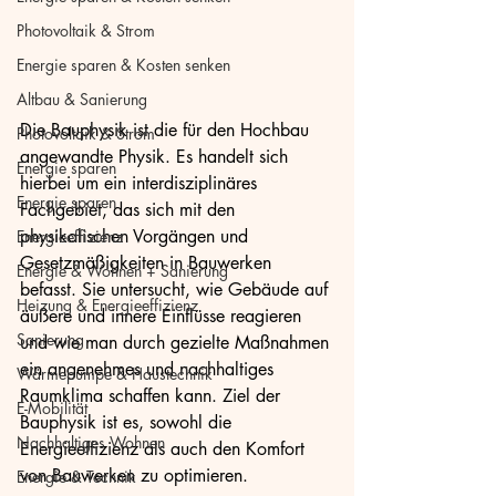
Photovoltaik & Strom
Energie sparen & Kosten senken
Altbau & Sanierung
Die Bauphysik ist die für den Hochbau 
Photovoltaik & Strom
angewandte Physik. Es handelt sich 
Energie sparen
hierbei um ein interdisziplinäres 
Energie sparen
Fachgebiet, das sich mit den 
physikalischen Vorgängen und 
Energieeffizienz
Gesetzmäßigkeiten in Bauwerken 
Energie & Wohnen + Sanierung
befasst. Sie untersucht, wie Gebäude auf 
Heizung & Energieeffizienz
äußere und innere Einflüsse reagieren 
Sanierung
und wie man durch gezielte Maßnahmen 
ein angenehmes und nachhaltiges 
Wärmepumpe & Haustechnik
Raumklima schaffen kann. Ziel der 
E-Mobilität
Bauphysik ist es, sowohl die 
Nachhaltiges Wohnen
Energieeffizienz als auch den Komfort 
von Bauwerken zu optimieren.
Energie & Technik