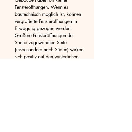
Gebäude haben oft kleine 
Fensteröffnungen. Wenn es 
bautechnisch möglich ist, können 
vergrößerte Fensteröffnungen in 
Erwägung gezogen werden. 
Größere Fensteröffnungen der 
Sonne zugewandten Seite 
(insbesondere nach Süden) wirken 
sich positiv auf den winterlichen 
Wärmeschutz aus.
Optimierung der Heiztechnik:
 Die 
Umstellung auf moderne 
Heizsysteme, wie Wärmepumpen 
oder eine bessere Steuerung der 
Heizkörper, trägt ebenfalls zur 
Energieeinsparung bei.
Ein effizienter Wärmeschutz ist nicht nur 
aus ökologischer Sicht wichtig, sondern 