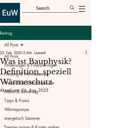
Beitrag
All Posts
23. Feb. 2025
2 Min. Lesezeit
All Posts
Was ist Bauphysik?
Förderungen & Finanzierungen
Definition, speziell
Heizung & Wärmepumpe
Wärmeschutz
Photovoltaik & Stromspeicher
Aktualisiert:
26. Aug. 2025
Altbau & Sanierung
Tipps & Praxis
Wärmepumpe
energetisch Sanieren
Energie sparen & Kosten senken