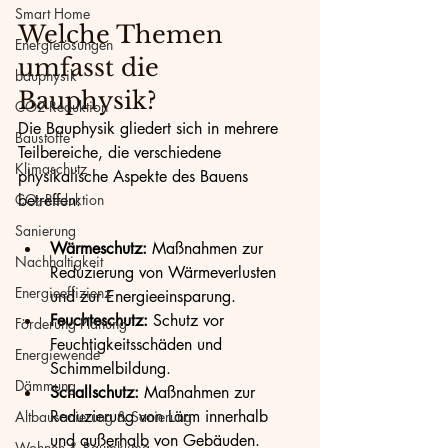
Smart Home
Welche Themen 
Energielösungen
umfasst die 
bauphysik
Bauphysik?
CO2-Reduktion
Die Bauphysik gliedert sich in mehrere 
Baustoffe
Teilbereiche, die verschiedene 
Klimaschutz
physikalische Aspekte des Bauens 
CO₂-Reduktion
betreffen:
Sanierung
Wärmeschutz:
 Maßnahmen zur 
Nachhaltigkeit
Reduzierung von Wärmeverlusten 
Energieeffizienz
und zur Energieeinsparung.
Feuchteschutz:
 Schutz vor 
Förderung Planung
Feuchtigkeitsschäden und 
Energiewende
Schimmelbildung.
Dämmung
Schallschutz:
 Maßnahmen zur 
Reduzierung von Lärm innerhalb 
Altbausanierung & Sanierung
und außerhalb von Gebäuden.
Wohnen & Raumklima