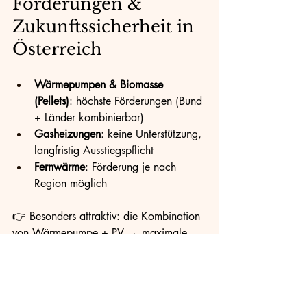
Förderungen & 
Zukunftssicherheit in 
Österreich
Wärmepumpen & Biomasse 
(Pellets)
: höchste Förderungen (Bund 
+ Länder kombinierbar)
Gasheizungen
: keine Unterstützung, 
langfristig Ausstiegspflicht
Fernwärme
: Förderung je nach 
Region möglich
👉 Besonders attraktiv: die Kombination 
von Wärmepumpe + PV → maximale 
Unabhängigkeit von Energiepreisen. 
Siehe auch unsere Tipps zum 
Energiesparen im Haushalt
.