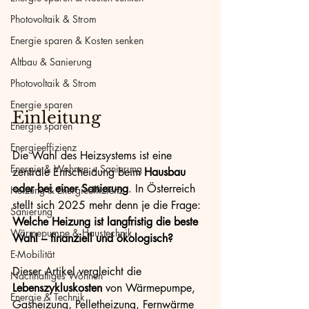
Photovoltaik & Strom
Energie sparen & Kosten senken
Altbau & Sanierung
Photovoltaik & Strom
Energie sparen
Einleitung
Energie sparen
Energieeffizienz
Die Wahl des Heizsystems ist eine 
Energie & Wohnen + Sanierung
zentrale Entscheidung beim 
Hausbau 
oder bei einer Sanierung
. In Österreich 
Heizung & Energieeffizienz
stellt sich 2025 mehr denn je die Frage: 
Sanierung
Welche Heizung ist langfristig die beste 
Wärmepumpe & Haustechnik
Wahl – finanziell und ökologisch?
E-Mobilität
Dieser Artikel vergleicht die 
Nachhaltiges Wohnen
Lebenszykluskosten
 von Wärmepumpe, 
Energie & Technik
Gasheizung, Pelletheizung, Fernwärme 