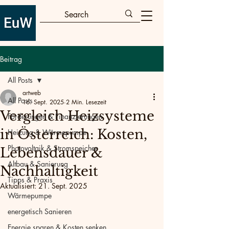
Beitrag
All Posts
artweb
All Posts
16. Sept. 2025
2 Min. Lesezeit
Vergleich Heizsysteme
Förderungen & Finanzierungen
in Österreich: Kosten,
Heizung & Wärmepumpe
Photovoltaik & Stromspeicher
Lebensdauer &
Altbau & Sanierung
Nachhaltigkeit
Tipps & Praxis
Aktualisiert:
21. Sept. 2025
Wärmepumpe
energetisch Sanieren
Energie sparen & Kosten senken