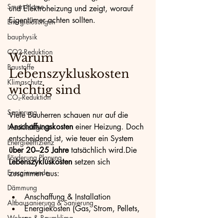
Smart Home
und Elektroheizung und zeigt, worauf 
Eigentümer achten sollten.
Energielösungen
bauphysik
CO2-Reduktion
Warum 
Baustoffe
Lebenszykluskosten 
Klimaschutz
wichtig sind
CO₂-Reduktion
Sanierung
Viele Bauherren schauen nur auf die 
Anschaffungskosten
 einer Heizung. Doch 
Nachhaltigkeit
entscheidend ist, wie teuer ein System 
Energieeffizienz
über 20–25 Jahre
 tatsächlich wird.Die 
Förderung Planung
Lebenszykluskosten
 setzen sich 
Energiewende
zusammen aus:
Dämmung
Anschaffung & Installation
Altbausanierung & Sanierung
Energiekosten (Gas, Strom, Pellets, 
Wohnen & Raumklima