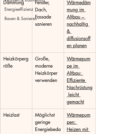
Dämmung
Fenster, 
Wärmedäm
Energieeffizienz
Dach, 
mung im 
Fassade 
Altbau – 
Bauen & Sanieren
sanieren
nachhaltig 
& 
diffusionsoff
en planen
Heizkörperg
Große, 
Wärmepum
röße
moderne 
pe im 
Heizkörper 
Altbau: 
verwenden
Effiziente 
Nachrüstung
 leicht 
gemacht
Heizlast
Möglichst 
Wärmepum
geringe 
pen: 
Energiebeda
Heizen mit 