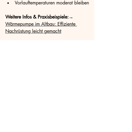
Vorlauftemperaturen moderat bleiben
Weitere Infos & Praxisbeispiele:
→ 
Wärmepumpe im Altbau: Effiziente 
Nachrüstung leicht gemacht
9. FAQ – häufig 
gestellte Fragen
Kann man eine Wärmepumpe mit 
normalen Heizkörpern betreiben?
Ja, moderne Wärmepumpen können 
auch ohne Fußbodenheizung betrieben 
werden, oft reicht eine Optimierung der 
Heizkörper aus.
Ist eine Wärmepumpe im Altbau teuer im 