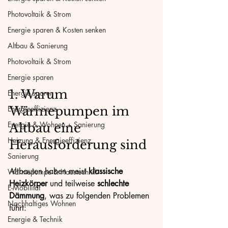
Photovoltaik & Strom
Energie sparen & Kosten senken
Altbau & Sanierung
Photovoltaik & Strom
Energie sparen
1. Warum 
Energie sparen
Energieeffizienz
Wärmepumpen im 
Energie & Wohnen + Sanierung
Altbau eine 
Heizung & Energieeffizienz
Herausforderung sind
Sanierung
Altbauten haben meist 
klassische 
Wärmepumpe & Haustechnik
Heizkörper
 und teilweise 
schlechte 
E-Mobilität
Dämmung
, was zu folgenden Problemen 
Nachhaltiges Wohnen
führt:
Energie & Technik