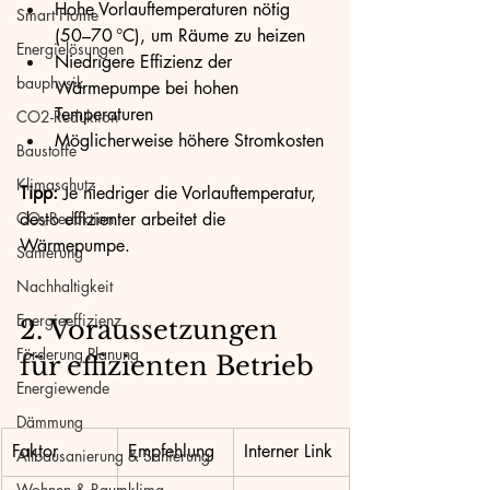
Hohe Vorlauftemperaturen nötig 
Smart Home
(50–70 °C), um Räume zu heizen
Energielösungen
Niedrigere Effizienz der 
bauphysik
Wärmepumpe bei hohen 
Temperaturen
CO2-Reduktion
Möglicherweise höhere Stromkosten
Baustoffe
Klimaschutz
Tipp:
 Je niedriger die Vorlauftemperatur, 
CO₂-Reduktion
desto effizienter arbeitet die 
Wärmepumpe.
Sanierung
Nachhaltigkeit
Energieeffizienz
2. Voraussetzungen 
Förderung Planung
für effizienten Betrieb
Energiewende
Dämmung
Faktor
Empfehlung
Interner Link
Altbausanierung & Sanierung
Wohnen & Raumklima