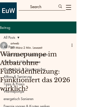
Beitrag
All Posts
artweb
All Posts
25. März
2 Min. Lesezeit
Wärmepumpe im
Förderungen & Finanzierungen
Altbau ohne
Heizung & Wärmepumpe
Photovoltaik & Stromspeicher
Fußbodenheizung:
Altbau & Sanierung
Funktioniert das 2026
Tipps & Praxis
wirklich?
Wärmepumpe
energetisch Sanieren
Energie sparen & Kosten senken