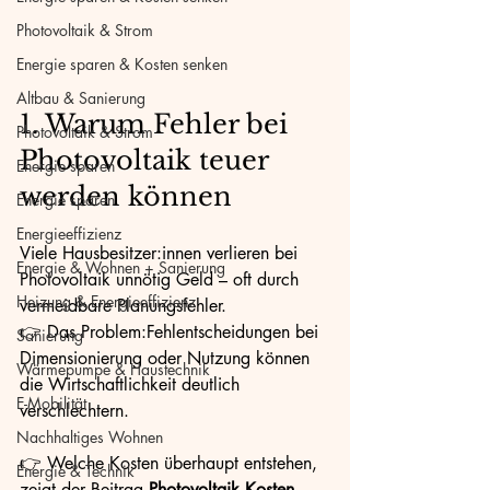
Photovoltaik & Strom
Energie sparen & Kosten senken
Altbau & Sanierung
1. Warum Fehler bei 
Photovoltaik & Strom
Photovoltaik teuer 
Energie sparen
werden können
Energie sparen
Energieeffizienz
Viele Hausbesitzer:innen verlieren bei 
Energie & Wohnen + Sanierung
Photovoltaik unnötig Geld – oft durch 
Heizung & Energieeffizienz
vermeidbare Planungsfehler.
👉 Das Problem:Fehlentscheidungen bei 
Sanierung
Dimensionierung oder Nutzung können 
Wärmepumpe & Haustechnik
die Wirtschaftlichkeit deutlich 
E-Mobilität
verschlechtern.
Nachhaltiges Wohnen
👉 Welche Kosten überhaupt entstehen, 
Energie & Technik
zeigt der Beitrag 
Photovoltaik Kosten 