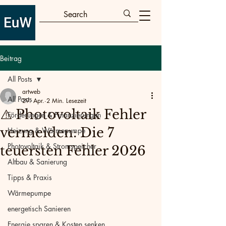
Beitrag
All Posts
artweb
All Posts
29. Apr.
2 Min. Lesezeit
⚠️ Photovoltaik Fehler
Förderungen & Finanzierungen
vermeiden: Die 7
Heizung & Wärmepumpe
Photovoltaik & Stromspeicher
teuersten Fehler 2026
Altbau & Sanierung
Tipps & Praxis
Wärmepumpe
energetisch Sanieren
Energie sparen & Kosten senken