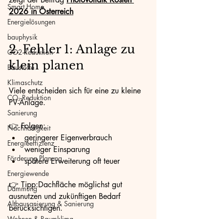
Smart Home
2026 in Österreich
Energielösungen
bauphysik
2. Fehler 1: Anlage zu 
CO2-Reduktion
klein planen
Baustoffe
Klimaschutz
Viele entscheiden sich für eine zu kleine 
CO₂-Reduktion
PV-Anlage.
Sanierung
👉 Folgen:
Nachhaltigkeit
geringerer Eigenverbrauch
Energieeffizienz
weniger Einsparung
Förderung Planung
spätere Erweiterung oft teuer
Energiewende
👉 Tipp:Dachfläche möglichst gut 
Dämmung
ausnutzen und zukünftigen Bedarf 
Altbausanierung & Sanierung
berücksichtigen.
Wohnen & Raumklima