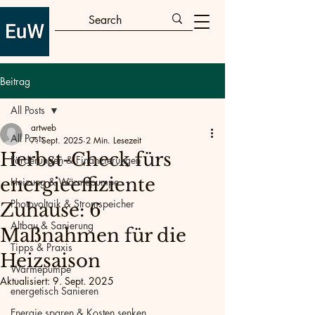
Beitrag
All Posts
artweb
All Posts
7. Sept. 2025
2 Min. Lesezeit
Herbst-Check fürs
Förderungen & Finanzierungen
energieeffiziente
Heizung & Wärmepumpe
Photovoltaik & Stromspeicher
Zuhause: 6
Altbau & Sanierung
Maßnahmen für die
Tipps & Praxis
Heizsaison
Wärmepumpe
Aktualisiert:
9. Sept. 2025
energetisch Sanieren
Energie sparen & Kosten senken