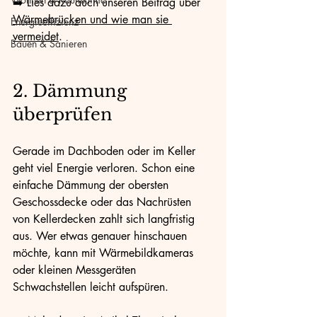
➡️ Lies dazu auch unseren Beitrag über 
Wärmebrücken und wie man sie 
Energieeffizienz
vermeidet
.
Bauen & Sanieren
2. Dämmung 
überprüfen
Gerade im Dachboden oder im Keller 
geht viel Energie verloren. Schon eine 
einfache Dämmung der obersten 
Geschossdecke oder das Nachrüsten 
von Kellerdecken zahlt sich langfristig 
aus. Wer etwas genauer hinschauen 
möchte, kann mit Wärmebildkameras 
oder kleinen Messgeräten 
Schwachstellen leicht aufspüren.