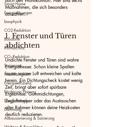
auch den Wohnkomfort. Hier sind sechs 
Smart Home
Maßnahmen, die sich besonders 
Energielösungen
auszahlen.
bauphysik
CO2-Reduktion
1. Fenster und Türen 
Baustoffe
abdichten
Klimaschutz
CO₂-Reduktion
Undichte Fenster und Türen sind wahre 
Sanierung
Energiefresser. Schon kleine Spalten 
lassen warme Luft entweichen und kalte 
Nachhaltigkeit
herein. Ein Dichtungscheck kostet wenig 
Energieeffizienz
Zeit, bringt aber sofort spürbare 
Förderung Planung
Ergebnisse. Gummidichtungen, 
Energiewende
Zugluftstopper oder das Austauschen 
alter Rahmen können deine Heizkosten 
Dämmung
deutlich reduzieren.
Altbausanierung & Sanierung
Wohnen & Raumklima