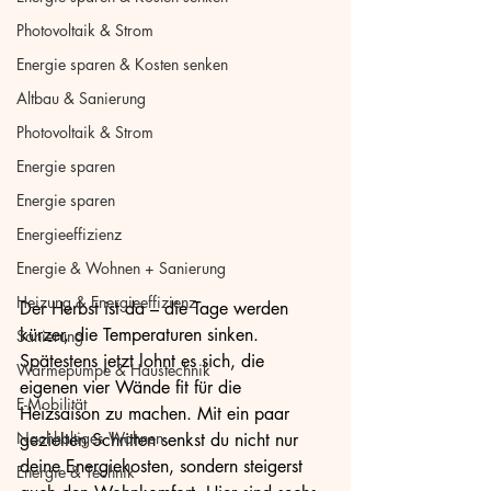
Photovoltaik & Strom
Energie sparen & Kosten senken
Altbau & Sanierung
Photovoltaik & Strom
Energie sparen
Energie sparen
Energieeffizienz
Energie & Wohnen + Sanierung
Heizung & Energieeffizienz
Der Herbst ist da – die Tage werden 
kürzer, die Temperaturen sinken. 
Sanierung
Spätestens jetzt lohnt es sich, die 
Wärmepumpe & Haustechnik
eigenen vier Wände fit für die 
E-Mobilität
Heizsaison zu machen. Mit ein paar 
Nachhaltiges Wohnen
gezielten Schritten senkst du nicht nur 
deine Energiekosten, sondern steigerst 
Energie & Technik