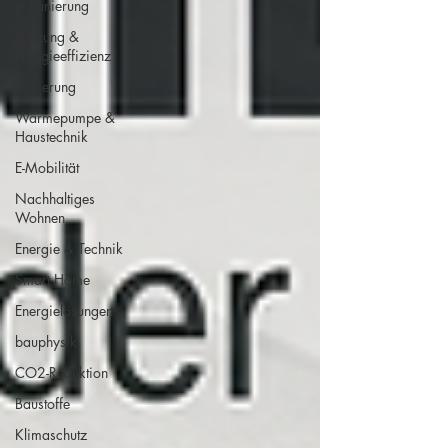
+ Sanierung
Heizung &
Energieeffizienz
Sanierung
Wärmepumpe &
Haustechnik
E-Mobilität
Nachhaltiges
Wohnen
Energie & Technik
Smart Home
Energielösungen
bauphysik
CO2-Reduktion
Baustoffe
Klimaschutz