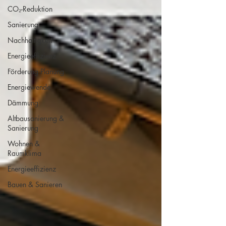
CO₂-Reduktion
Sanierung
Nachhaltigkeit
Energieeffizienz
Förderung Planung
Energiewende
Dämmung
Altbausanierung &
Sanierung
Wohnen &
Raumklima
Energieeffizienz
Bauen & Sanieren