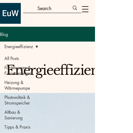
Blog
Energieeffizienz
All Posts
Energieeffizienz
Förderungen &
Finanzierungen
Heizung &
Wärmepumpe
Photovoltaik &
Stromspeicher
Altbau &
Sanierung
Tipps & Praxis