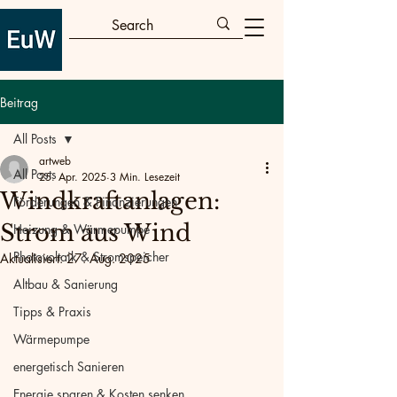
Beitrag
All Posts
artweb
All Posts
25. Apr. 2025
3 Min. Lesezeit
Windkraftanlagen:
Förderungen & Finanzierungen
Strom aus Wind
Heizung & Wärmepumpe
Photovoltaik & Stromspeicher
Aktualisiert:
27. Aug. 2025
Altbau & Sanierung
Tipps & Praxis
Wärmepumpe
energetisch Sanieren
Energie sparen & Kosten senken