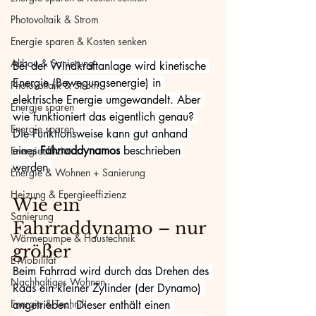
Photovoltaik & Strom
Energie sparen & Kosten senken
Altbau & Sanierung
Bei der Windkraftanlage wird kinetische 
Energie (Bewegungsenergie) in 
Photovoltaik & Strom
elektrische Energie umgewandelt. Aber 
Energie sparen
wie funktioniert das eigentlich genau? 
Energie sparen
Die Funktionsweise kann gut anhand 
eines 
Fahrraddynamos
 beschrieben 
Energieeffizienz
werden.
Energie & Wohnen + Sanierung
Heizung & Energieeffizienz
Wie ein 
Sanierung
Fahrraddynamo – nur 
Wärmepumpe & Haustechnik
größer
E-Mobilität
Beim Fahrrad wird durch das Drehen des 
Nachhaltiges Wohnen
Rads ein kleiner Zylinder (der Dynamo) 
Energie & Technik
angetrieben. Dieser enthält einen 