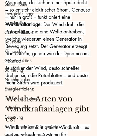
Magneten, der sich in einer Spule dreht 
Smart Home
– so entsteht elektrischer Strom. Genauso 
Energielösungen
– nur in groß – funktioniert eine 
bauphysik
Windkraftanlage
: Der Wind dreht die 
Rotorblätter, die eine Welle antreiben, 
CO2-Reduktion
welche wiederum einen Generator in 
Baustoffe
Bewegung setzt. Der Generator erzeugt 
Klimaschutz
dann Strom, genau wie der Dynamo am 
CO₂-Reduktion
Fahrrad.
Je stärker der Wind, desto schneller 
Sanierung
drehen sich die Rotorblätter – und desto 
Nachhaltigkeit
mehr Strom wird produziert.
Energieeffizienz
Welche Arten von 
Förderung Planung
Windkraftanlagen gibt 
Energiewende
Dämmung
es?
Altbausanierung & Sanierung
Windkraft ist nicht gleich Windkraft – es 
gibt verschiedene Systeme für 
Wohnen & Raumklima