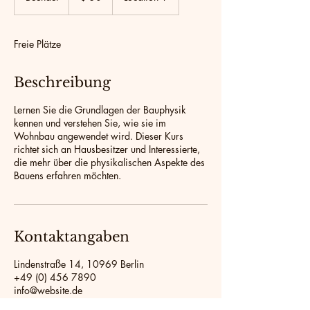
e
e
n
Freie Plätze
d
e
t
Beschreibung
Lernen Sie die Grundlagen der Bauphysik
kennen und verstehen Sie, wie sie im
Wohnbau angewendet wird. Dieser Kurs
richtet sich an Hausbesitzer und Interessierte,
die mehr über die physikalischen Aspekte des
Bauens erfahren möchten.
Kontaktangaben
Lindenstraße 14, 10969 Berlin
+49 (0) 456 7890
info@website.de