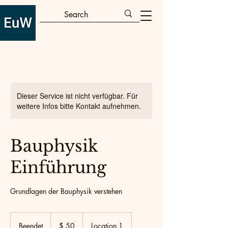
Dieser Service ist nicht verfügbar. Für
weitere Infos bitte Kontakt aufnehmen.
Bauphysik
Einführung
Grundlagen der Bauphysik verstehen
50
US-
Beendet
B
$ 50
Location 1
Dollar