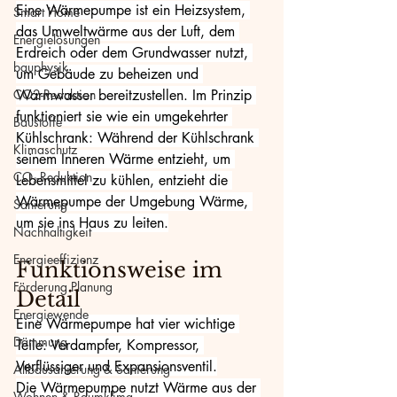
Eine Wärmepumpe ist ein Heizsystem, 
Smart Home
das Umweltwärme aus der Luft, dem 
Energielösungen
Erdreich oder dem Grundwasser nutzt, 
bauphysik
um Gebäude zu beheizen und 
CO2-Reduktion
Warmwasser bereitzustellen. Im Prinzip 
funktioniert sie wie ein umgekehrter 
Baustoffe
Kühlschrank: Während der Kühlschrank 
Klimaschutz
seinem Inneren Wärme entzieht, um 
CO₂-Reduktion
Lebensmittel zu kühlen, entzieht die 
Wärmepumpe der Umgebung Wärme, 
Sanierung
um sie ins Haus zu leiten.
Nachhaltigkeit
Energieeffizienz
Funktionsweise im 
Förderung Planung
Detail
Energiewende
Eine Wärmepumpe hat vier wichtige 
Dämmung
Teile: Verdampfer, Kompressor, 
Verflüssiger und Expansionsventil.
Altbausanierung & Sanierung
Die Wärmepumpe nutzt Wärme aus der 
Wohnen & Raumklima