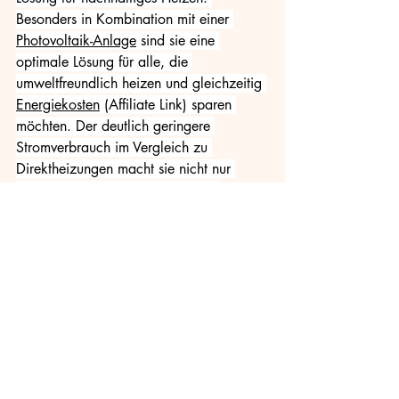
Besonders in Kombination mit einer 
Photovoltaik-Anlage
 sind sie eine 
optimale Lösung für alle, die 
umweltfreundlich heizen und gleichzeitig 
Energiekosten
 (Affiliate Link) sparen 
möchten. Der deutlich geringere 
Stromverbrauch im Vergleich zu 
Direktheizungen macht sie nicht nur 
effizient, sondern auch langfristig 
wirtschaftlich. Wer plant, sein Haus 
energetisch zu modernisieren oder neu 
zu bauen, sollte diese Technologie 
unbedingt in Betracht ziehen.
*) 
Wichtig:
Planung mit Fachfirma
 ist sehr zu 
empfehlen – viele Firmen 