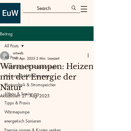
Beitrag
All Posts
artweb
All Posts
14. Apr. 2025
2 Min. Lesezeit
Wärmepumpen: Heizen
Förderungen & Finanzierungen
mit der Energie der
Heizung & Wärmepumpe
Photovoltaik & Stromspeicher
Natur
Altbau & Sanierung
Aktualisiert:
27. Aug. 2025
Tipps & Praxis
Wärmepumpe
energetisch Sanieren
Energie sparen & Kosten senken