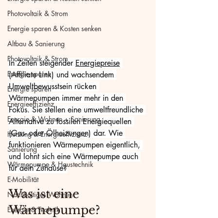
Photovoltaik & Strom
Energie sparen & Kosten senken
Altbau & Sanierung
Photovoltaik & Strom
In Zeiten steigender 
Energiepreise
Energie sparen
(Affiliate Link) und wachsendem 
Umweltbewusstsein rücken 
Energie sparen
Wärmepumpen immer mehr in den 
Energieeffizienz
Fokus. Sie stellen eine umweltfreundliche 
Energie & Wohnen + Sanierung
Alternative zu fossilen Energiequellen 
(Gas- oder Ölheizungen) dar. Wie 
Heizung & Energieeffizienz
funktionieren Wärmepumpen eigentlich, 
Sanierung
und lohnt sich eine Wärmepumpe auch 
Wärmepumpe & Haustechnik
für dein Zuhause?
E-Mobilität
Was ist eine 
Nachhaltiges Wohnen
Wärmepumpe?
Energie & Technik