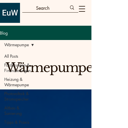
Blog
Wärmepumpe
All Posts
Wärmepumpe
Förderungen &
Finanzierungen
Heizung &
Wärmepumpe
Photovoltaik &
Stromspeicher
Altbau &
Sanierung
Tipps & Praxis