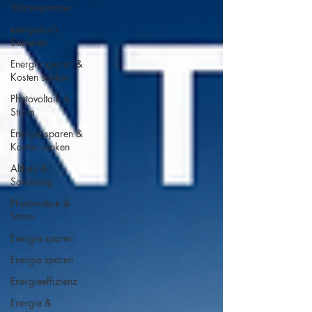
Wärmepumpe
energetisch
Sanieren
Energie sparen &
Kosten senken
Photovoltaik &
Strom
Energie sparen &
Kosten senken
Altbau &
Sanierung
Photovoltaik &
Strom
Energie sparen
Energie sparen
Energieeffizienz
Energie &