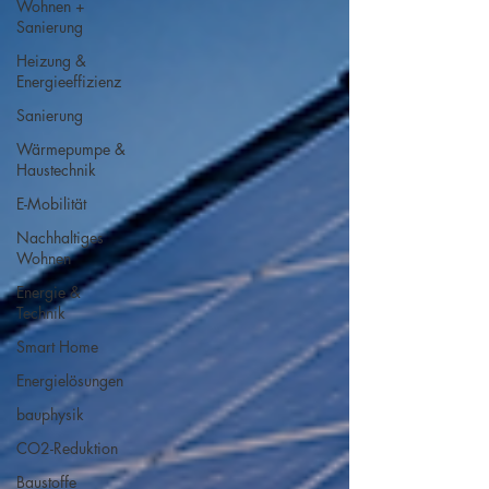
Wohnen +
Sanierung
Heizung &
Energieeffizienz
Sanierung
Wärmepumpe &
Haustechnik
E-Mobilität
Nachhaltiges
Wohnen
Energie &
Technik
Smart Home
Energielösungen
bauphysik
CO2-Reduktion
Baustoffe