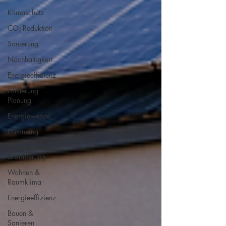
Klimaschutz
CO₂-Reduktion
Sanierung
Nachhaltigkeit
Energieeffizienz
Förderung
Planung
Energiewende
Dämmung
Altbausanierung
& Sanierung
Wohnen &
Raumklima
Energieeffizienz
Bauen &
Sanieren