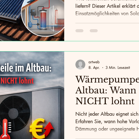
liefern? Dieser Artikel erklärt
Einsatzmöglichkeiten von Sola
artweb
8. Apr.
3 Min. Lesezeit
Wärmepumpe 
Altbau: Wann 
NICHT lohnt
Nicht jeder Altbau eignet si
Erfahren Sie, wann hohe Vorla
Dämmung oder ungeeignete H
werden – und wie Sie teure F