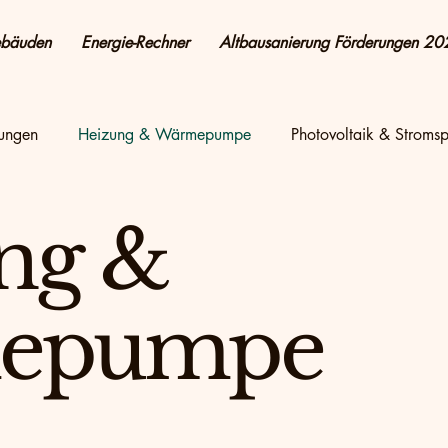
ebäuden
Energie-Rechner
Altbausanierung Förderungen 20
rungen
Heizung & Wärmepumpe
Photovoltaik & Stromsp
 Praxis
Wärmepumpe
energetisch Sanieren
Energi
ng &
ie sparen & Kosten senken
Altbau & Sanierung
Photovol
epumpe
ren
Energieeffizienz
Energie & Wohnen + Sanierung