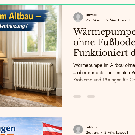
artweb
25. März
2 Min. Lesezeit
Wärmepumpe 
ohne Fußbode
Funktioniert 
wirklich?
Wärmepumpe im Altbau ohne
– aber nur unter bestimmten V
Probleme und Lösungen für Ös
artweb
26. Jan.
2 Min. Lesezeit