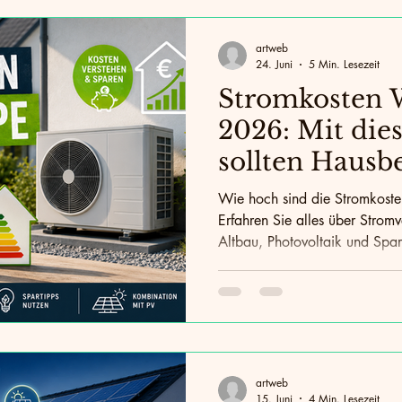
austechnik
E-Mobilität
Nachhaltiges Wohnen
Ene
artweb
24. Juni
5 Min. Lesezeit
en
bauphysik
CO2-Reduktion
Baustoffe
Klima
Stromkosten
2026: Mit die
sollten Hausbe
rechnen
Wie hoch sind die Stromkos
Erfahren Sie alles über Strom
Altbau, Photovoltaik und Spar
artweb
15. Juni
4 Min. Lesezeit