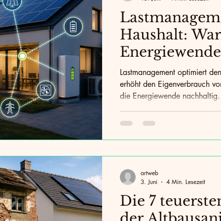
Lastmanagem
Haushalt: Wa
Energiewende
intelligente S
Lastmanagement optimiert den
funktioniert
erhöht den Eigenverbrauch vo
die Energiewende nachhaltig.
artweb
3. Juni
4 Min. Lesezeit
Die 7 teuerste
der Altbausan