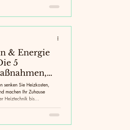
en & Energie
Die 5
 Maßnahmen,
ich lohnen
 senken Sie Heizkosten,
und machen Ihr Zuhause
r Heiztechnik bis