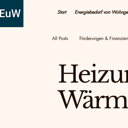
Start
Energiebedarf von Wohng
All Posts
Förderungen & Finanzie
Altbau & Sanierung
Tipps &
Heizu
Photovoltaik & Strom
Energ
Wärm
Energie sparen
Energie spa