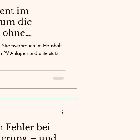
ent im
rum die
 ohne
teuerung nicht
 Stromverbrauch im Haushalt,
n PV-Anlagen und unterstützt
n Fehler bei
ierung – und