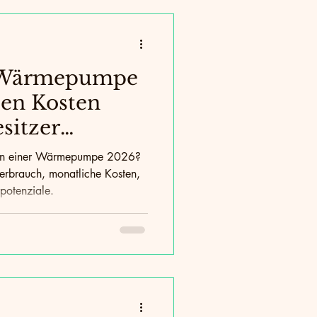
rgie & Technik
schutz
CO₂-Reduktion
 Wärmepumpe
sen Kosten
sitzer
ten einer Wärmepumpe 2026?
verbrauch, monatliche Kosten,
potenziale.