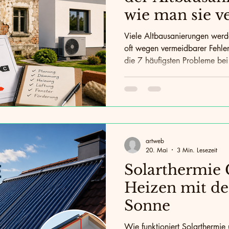
wie man sie v
Viele Altbausanierungen werde
oft wegen vermeidbarer Fehler.
die 7 häufigsten Probleme 
Fenstertausch und Förderunge
kostspielige Fehlentscheidun
artweb
20. Mai
3 Min. Lesezeit
Solarthermie 
Heizen mit de
Sonne
Wie funktioniert Solarthermie 