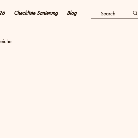
26
Checkliste Sanierung
Blog
eicher
e sparen & Kosten senken
taik & Strom
Heizung & Energieeffizienz