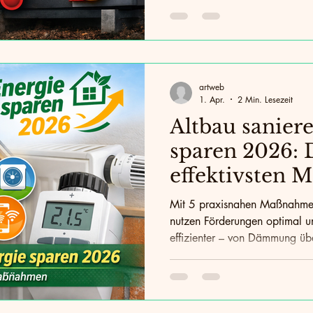
artweb
1. Apr.
2 Min. Lesezeit
Altbau sanier
sparen 2026: 
effektivsten
die sich wirkl
Mit 5 praxisnahen Maßnahmen
nutzen Förderungen optimal 
effizienter – von Dämmung übe
Smart‑Home‑Steuerung.