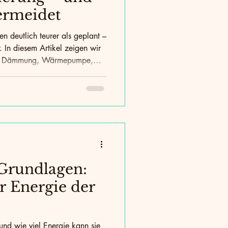
ermeidet
n deutlich teurer als geplant –
 In diesem Artikel zeigen wir
bei Dämmung, Wärmepumpe,
n und erklären, wie Eigentümer
gen vermeiden können.
Grundlagen:
r Energie der
und wie viel Energie kann sie