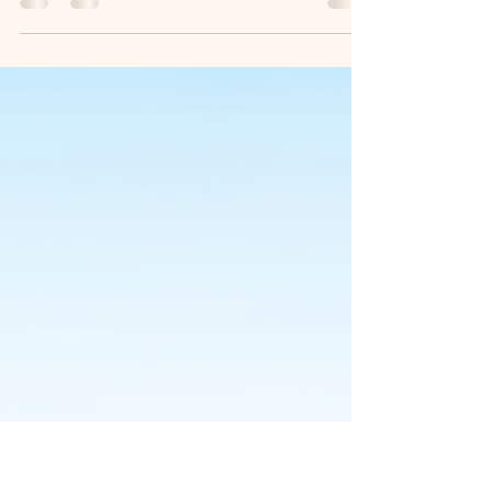
Stromtarif wechseln in Österreich 2026: Viele
Haushalte zahlen unnötig hohe Stromkosten im
Standardtarif. Ein Anbieterwechsel dauert meist
weniger als 15 Minuten, verursacht keine
Unterbrechung und kann – je nach Verbrauch – bis
zu 500 € pro Jahr sparen. Besonders bei 3.500
kWh Jahresverbrauch lohnt sich ein Vergleich der
aktuellen Stromtarife. Jetzt Sparpotenzial prüfen und
Stromkosten senken.