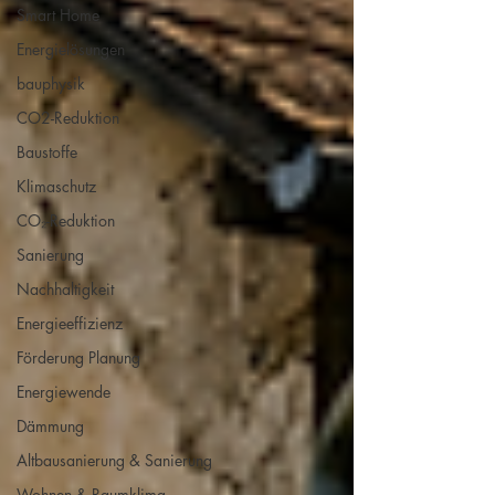
Smart Home
Energielösungen
bauphysik
CO2-Reduktion
Baustoffe
Klimaschutz
CO₂-Reduktion
Sanierung
Nachhaltigkeit
Energieeffizienz
Förderung Planung
Energiewende
Dämmung
Altbausanierung & Sanierung
Wohnen & Raumklima