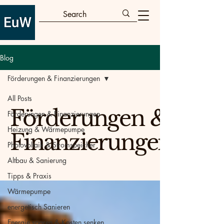
Blog
Förderungen & Finanzierungen
All Posts
Förderungen &
Förderungen & Finanzierungen
Heizung & Wärmepumpe
Finanzierungen
Photovoltaik & Stromspeicher
Altbau & Sanierung
Tipps & Praxis
Wärmepumpe
energetisch Sanieren
Energie sparen & Kosten senken