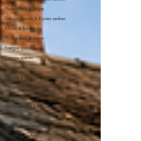
Photovoltaik & Strom
Energie sparen & Kosten senken
Altbau & Sanierung
Photovoltaik & Strom
Energie sparen
Energie sparen
Energieeffizienz
Energie & Wohnen + Sanierung
Heizung & Energieeffizienz
Sanierung
Wärmepumpe & Haustechnik
E-Mobilität
Nachhaltiges Wohnen
Energie & Technik