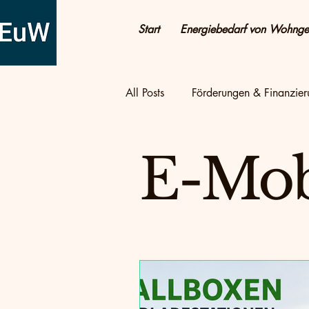
Start
Energiebedarf von Wohng
All Posts
Förderungen & Finanzie
Altbau & Sanierung
Tipps &
E-Mobi
Photovoltaik & Strom
Energ
Energie sparen
Energie spa