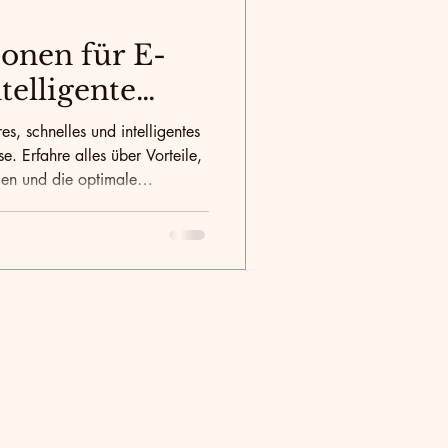
rgie & Technik
onen für E-
telligente
schutz
CO₂-Reduktion
ür Zuhause
s, schnelles und intelligentes
. Erfahre alles über Vorteile,
ngen und die optimale
k und Smart Home.