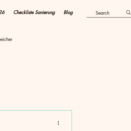
26
Checkliste Sanierung
Blog
eicher
e sparen & Kosten senken
taik & Strom
Heizung & Energieeffizienz