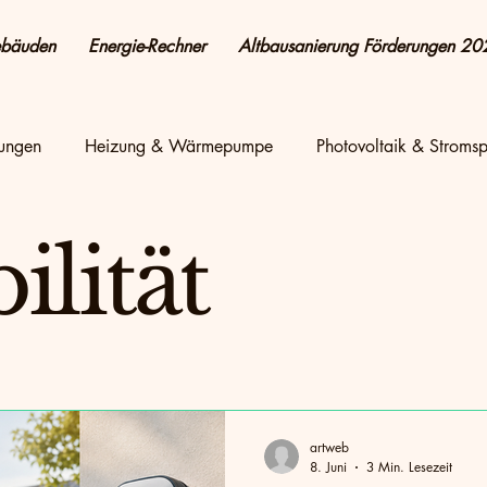
ebäuden
Energie-Rechner
Altbausanierung Förderungen 20
rungen
Heizung & Wärmepumpe
Photovoltaik & Stromsp
 Praxis
Wärmepumpe
energetisch Sanieren
Energi
lität
ie sparen & Kosten senken
Altbau & Sanierung
Photovol
ren
Energieeffizienz
Energie & Wohnen + Sanierung
artweb
8. Juni
3 Min. Lesezeit