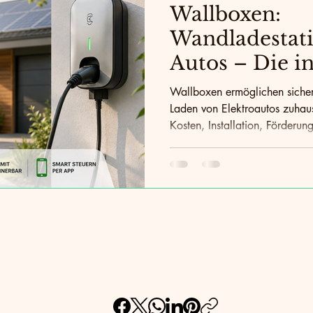
austechnik
E-Mobilität
Nachhaltiges Wohnen
Ene
Wallboxen:
Wandladestati
Autos – Die in
en
bauphysik
CO2-Reduktion
Baustoffe
Klima
Ladelösung f
Wallboxen ermöglichen sichere
Laden von Elektroautos zuhause
Kosten, Installation, Förderu
Kombination mit Photovoltai